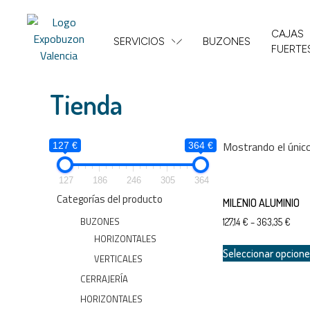
CAJAS
SERVICIOS
BUZONES
FUERTE
Tienda
Mostrando el únic
127 €
364 €
127
186
246
305
364
Categorías del producto
MILENIO ALUMINIO
BUZONES
127,14
€
–
363,35
€
HORIZONTALES
Seleccionar opcion
VERTICALES
CERRAJERÍA
HORIZONTALES