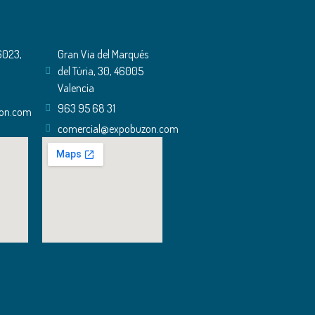
46023,
Gran Via del Marqués
del Túria, 30, 46005
Valencia
963 95 68 31
zon.com
comercial@expobuzon.com