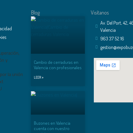
Blog
Visítanos
Av. Del Port, 42, 
vacidad
Valencia
kies
963 37 52 16
gestion@expobu
Cambio de cerraduras en
Valencia con profesionales
LEER »
Buzones en Valencia
cuenta con nuestro