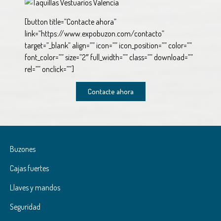
[button title=”Contacte ahora”
link=”https://www.expobuzon.com/contacto”
target=”_blank” align=”” icon=”” icon_position=”” color=””
font_color=”” size=”2″ full_width=”” class=”” download=””
rel=”” onclick=””]
Contacte ahora
Buzones
Cajas fuertes
Llaves y mandos
Seguridad