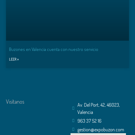
Buzones en Valencia cuenta con nuestro servicio
LEER »
Visítanos
Av. Del Port, 42, 46023,
Valencia
963 37 52 16
gestion@expobuzon.com