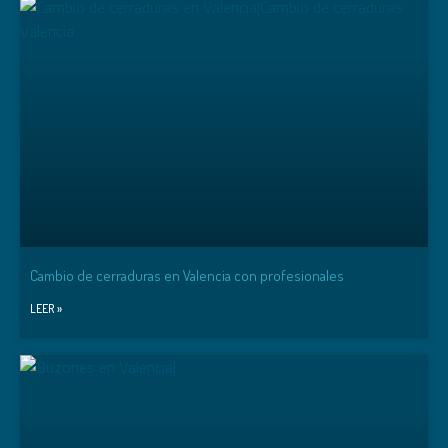
INOX. BRILLO
INOX. MATE
ORO
SKIMPLATE MADERA CENIZA
SKIMPLATE MADERA CEREZO
SKIMPLATE MADERA CLARA
SKIMPLATE MADERA SAPELLI
TITANIO
Cambio de cerraduras en Valencia con profesionales
LEER »