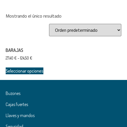
Mostrando el único resultado
27 €
125 €
27
52
76
101
125
Categorías del producto
BARAJAS
BUZONES
27,40
€
–
124,50
€
HORIZONTALES
VERTICALES
Seleccionar opciones
CERRAJERÍA
HORIZONTALES
Buzones
Etiquetas del producto
Cajas fuertes
ARREGUI
Llaves y mandos
BTV
DISEC
Seguridad