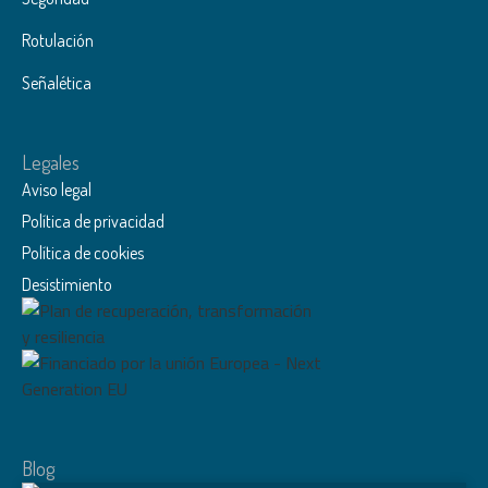
Rotulación
Color del producto
ANTRACITA
Señalética
BLANCA
COLOR A ELEGIR
Legales
COLOR ESPECIAL
Aviso legal
INOXIDABLE ESPEJO
Política de privacidad
NÁCAR
Política de cookies
NEGRO
Desistimiento
PLATA
PLATA ANODIZADA
ARENA PERLA
BLANCO
BRONCE
Blog
GRANITO