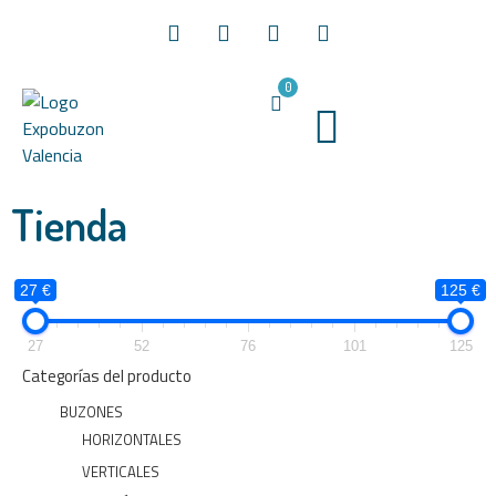
0
Tienda
27 €
125 €
27
52
76
101
125
Categorías del producto
BUZONES
HORIZONTALES
VERTICALES