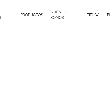
QUIÉNES
PRODUCTOS
TIENDA
B
S
SOMOS
ridad en
seguridad en Valencia y tus
opciones, con énfasis en tres
pa y rejas en Valencia.