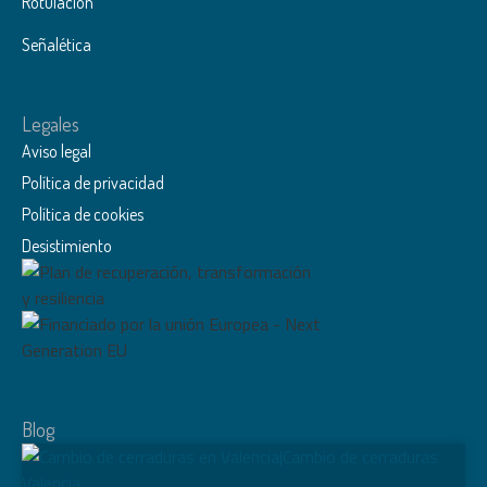
ANTRACITA
Rotulación
BLANCA
Señalética
COLOR A ELEGIR
COLOR ESPECIAL
Legales
INOXIDABLE ESPEJO
Aviso legal
NÁCAR
Política de privacidad
NEGRO
Política de cookies
PLATA
Desistimiento
PLATA ANODIZADA
ARENA PERLA
BLANCO
BRONCE
GRANITO
Blog
INOX. BRILLO
INOX. MATE