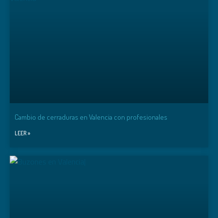
ORO
SKIMPLATE MADERA CENIZA
SKIMPLATE MADERA CEREZO
SKIMPLATE MADERA CLARA
SKIMPLATE MADERA SAPELLI
TITANIO
Cambio de cerraduras en Valencia con profesionales
LEER »