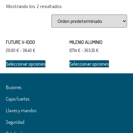
Mostrando los 2 resultados
Categorías del producto
BUZONES
FUTURE V-1000
MILENIO ALUMINIO
HORIZONTALES
29,90
€
–
38,40
€
127,14
€
–
363,35
€
VERTICALES
CERRAJERÍA
Seleccionar opciones
Seleccionar opciones
HORIZONTALES
Etiquetas del producto
Buzones
ARREGUI
Cajas fuertes
BTV
DISEC
Llaves y mandos
Seguridad
Color del producto