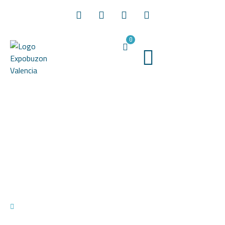
0
Cajas fuertes empotradas en
Valencia la solución
19/10/2021