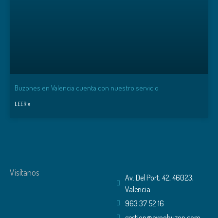
Buzones en Valencia cuenta con nuestro servicio
LEER »
Visítanos
Av. Del Port, 42, 46023,
Valencia
963 37 52 16
gestion@expobuzon.com